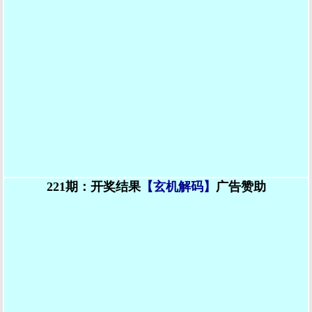
221期：开奖结果
【玄机解码】
广告赞助