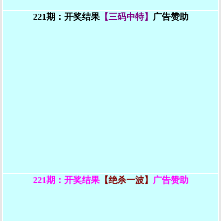
221期：开奖结果
【三码中特】
广告赞助
221期：开奖结果
【绝杀一波】
广告赞助