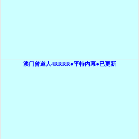
澳门曾道人4RRRR●平特内幕●已更新