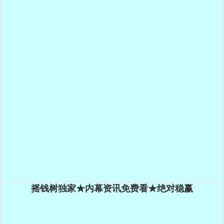
摇钱树独家★内幕资讯免费看★绝对稳赢