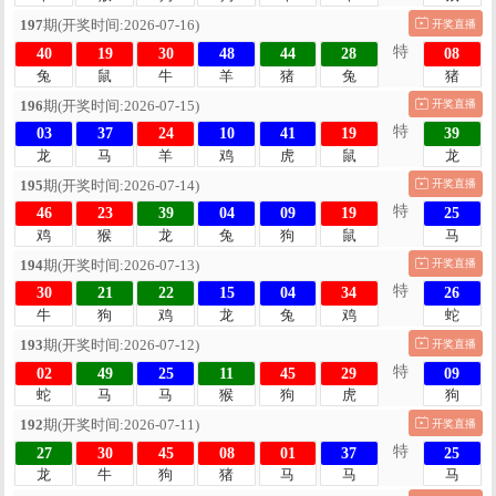
197
期(开奖时间:2026-07-16)
开奖直播
特
40
19
30
48
44
28
08
兔
鼠
牛
羊
猪
兔
猪
196
期(开奖时间:2026-07-15)
开奖直播
特
03
37
24
10
41
19
39
龙
马
羊
鸡
虎
鼠
龙
195
期(开奖时间:2026-07-14)
开奖直播
特
46
23
39
04
09
19
25
鸡
猴
龙
兔
狗
鼠
马
194
期(开奖时间:2026-07-13)
开奖直播
特
30
21
22
15
04
34
26
牛
狗
鸡
龙
兔
鸡
蛇
193
期(开奖时间:2026-07-12)
开奖直播
特
02
49
25
11
45
29
09
蛇
马
马
猴
狗
虎
狗
192
期(开奖时间:2026-07-11)
开奖直播
特
27
30
45
08
01
37
25
龙
牛
狗
猪
马
马
马