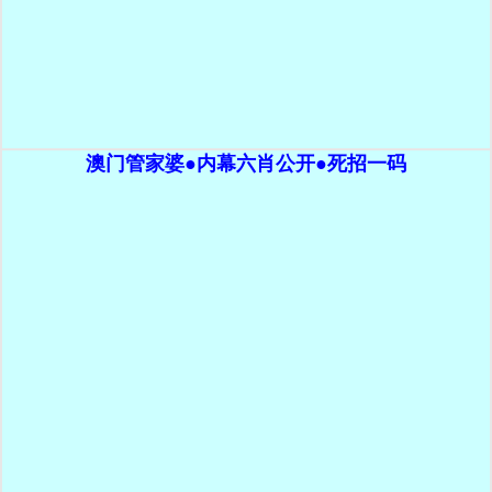
澳门管家婆●内幕六肖公开●死招一码