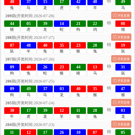
特
40
37
15
17
42
48
49
兔
马
龙
虎
牛
羊
马
209
期(开奖时间:2026-07-28)
开奖直播
特
44
05
39
14
21
22
08
猪
虎
龙
蛇
狗
鸡
猪
208
期(开奖时间:2026-07-27)
开奖直播
特
07
48
40
35
23
28
19
鼠
羊
兔
猴
猴
兔
鼠
207
期(开奖时间:2026-07-26)
开奖直播
特
09
40
26
23
44
13
31
狗
兔
蛇
猴
猪
马
鼠
206
期(开奖时间:2026-07-25)
开奖直播
特
09
49
37
03
40
35
47
狗
马
马
龙
兔
猴
猴
205
期(开奖时间:2026-07-24)
开奖直播
特
30
17
39
12
11
28
03
牛
虎
龙
羊
猴
兔
龙
204
期(开奖时间:2026-07-23)
开奖直播
特
11
12
17
26
10
07
05